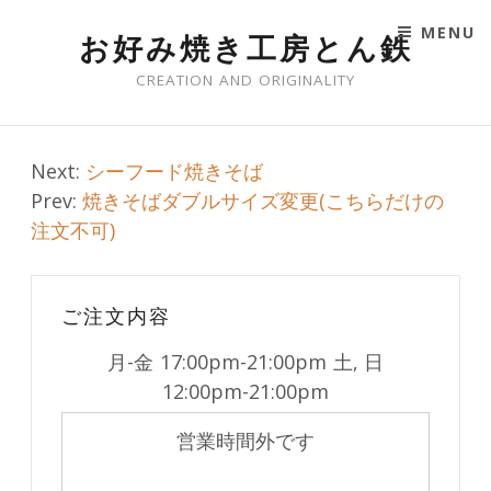
MENU
お好み焼き工房とん鉄
SKIP TO CONTENT
CREATION AND ORIGINALITY
Post
Next:
シーフード焼きそば
Prev:
焼きそばダブルサイズ変更(こちらだけの
navigation
注文不可)
ご注文内容
月-金
17:00pm-21:00pm
土, 日
12:00pm-21:00pm
営業時間外です