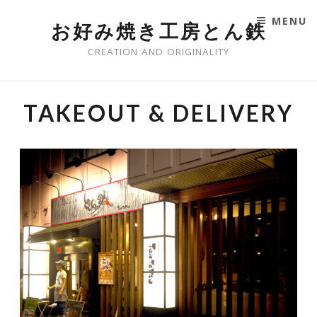
MENU
お好み焼き工房とん鉄
SKIP TO CONTENT
CREATION AND ORIGINALITY
TAKEOUT & DELIVERY